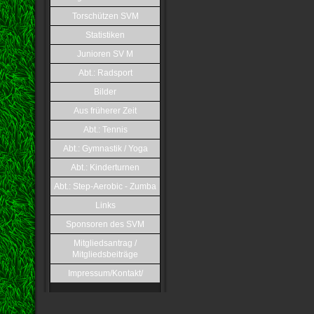
Torschützen SVM
Statistiken
Junioren SV M
Abt.: Radsport
Bilder
Aus früherer Zeit
Abt.: Tennis
Abt.: Gymnastik / Yoga
Abt.: Kinderturnen
Abt.: Step-Aerobic - Zumba
Links
Sponsoren des SVM
Mitgliedsantrag /
Mitgliedsbeiträge
Impressum/Kontakt/