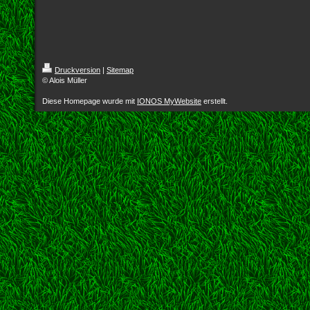
Druckversion
|
Sitemap
© Alois Müller
Diese Homepage wurde mit
IONOS MyWebsite
erstellt.