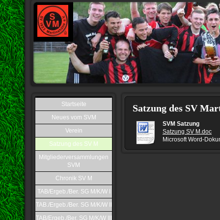
Startseite
Satzung des SV Mart
Neues vom SVM
SVM Satzung
Verein
Satzung SV M.doc
Microsoft Word-Dokum
Satzung des SV M
Mitgliederversammlungen
SVM
Chronik SV M
TAB/Ergeb./Ber. SG M/K/W I
TAB./Ergeb./Ber. SG M/K/W II
TAB/Ergeb./Ber. SG M/K/W III