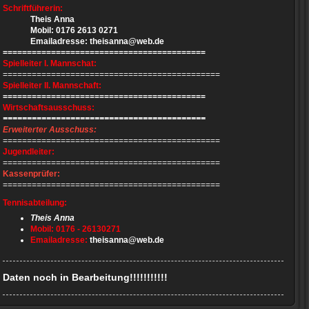
Schriftführerin:
Theis Anna
Mobil: 0176 2613 0271
Emailadresse: theisanna@web.de
==========================================
Spielleiter I. Mannschat:
=============================================
Spielleiter II. Mannschaft:
==========================================
Wirtschaftsausschuss:
​==========================================
Erweiterter Ausschuss:
=============================================
Jugendleiter:
=============================================
Kassenprüfer:
=============================================
Tennisabteilung:
Theis Anna
Mobil: 0176 - 26130271
Emailadresse:
theisanna@web.de
Daten noch in Bearbeitung!!!!!!!!!!!