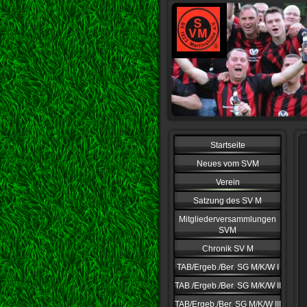
Startseite
Neues vom SVM
Verein
Satzung des SV M
Mitgliederversammlungen
SVM
Chronik SV M
TAB/Ergeb./Ber. SG M/K/W I
TAB./Ergeb./Ber. SG M/K/W II
TAB/Ergeb./Ber. SG M/K/W III