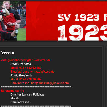
Verein
Zwei gleichberechtigte 1.Vorsitzende:
Haack Yannick
Mobil: 0157 582 62 669
Emailadresse:
y-haack@web.de
Rudig Benjamin
Mobil:
0176 228 70 607
Emailadresse:
benjamin.rudig@icloud.com
==========================================
Schatzmeisterin:
Dincher Larissa Felicitas
Mobil:
Emailadresse:
==========================================